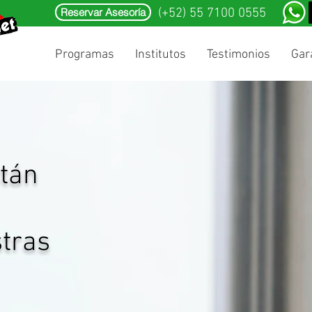
Reservar Asesoría
(+52) 55 7100 0555
Programas
Institutos
Testimonios
Gar
stán
tras