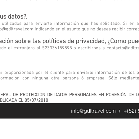
tus datos?
.
 utilizados para enviarte información que has solicitado. Si en
to@gdltravel.com
indicando en el asunto que no deseas recibir corr
ación sobre las políticas de privacidad, ¿Como pu
de el extranjero al 523336159895 o escribirnos a
contacto@gdltr
ón proporcionada por el cliente para enviarle información de los 
ormación con ninguna otra persona ó empresa. Sólo mediante 
DERAL DE PROTECCIÓN DE DATOS PERSONALES EN POSESIÓN DE L
UBLICADA EL 05/07/2010
info@gdltravel.com
/ +(52) 