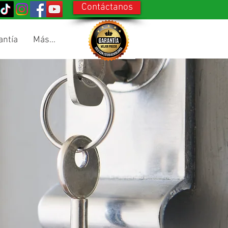
Contáctanos
antía
Más...