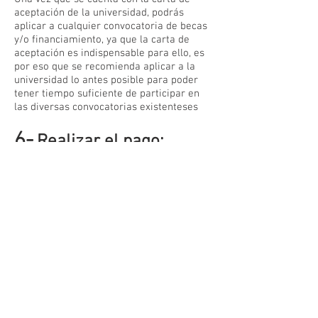
aceptación de la universidad, podrás
aplicar a cualquier convocatoria de becas
y/o financiamiento, ya que la carta de
aceptación es indispensable para ello, es
por eso que se recomienda aplicar a la
universidad lo antes posible para poder
tener tiempo suficiente de participar en
las diversas convocatorias existenteses
6-
Realizar el pago:
Se debe realiazar el pago de la
colegiatura y/o presentar la carta de la
beca otorgada en su sustituto
7-
Logística de viaje:
En éste punto es cuando se realiza la
compra de tu boleto de avión, reserva del
alojamiento, explicación del visado y
plática de despedida.
8-
Inicio de programa.