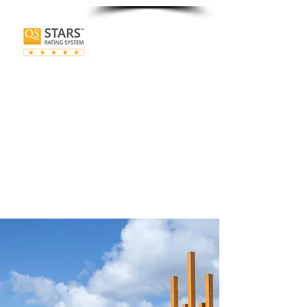
Top #500 Universities in the world (QS)
#1st in Ireland and #23rd in the world for graduate
employment rates (QS)
Top #60 in the world for Master’s in Marketing (QS)
Top #110 in the world for Master’s in Finance (QS)
Top #130 in the world for Master’s in Management
(QS)
Top #150 in the world for Communications and
Media Studies (QS)
Top #200 in the world for Politics (QS)
Top #200 in the world for Linguistics (QS)
Top #70 universities under 50 (QS)