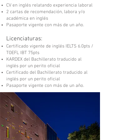
CV en inglés relatando experiencia laboral
2 cartas de recomendación, labora y/o
académica en inglés
Pasaporte vigente con más de un año.
Licenciaturas:
Certificado vigente de inglés IELTS 6.0pts /
TOEFL IBT 75pts
KARDEX del Bachillerato traducido al
inglés por un perito oficial
Certificado del Bachillerato traducido al
inglés por un perito oficial
Pasaporte vigente con más de un año.