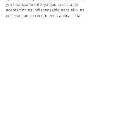
y/o financiamiento, ya que la carta de
aceptación es indispensable para ello, es
por eso que se recomienda aplicar a la
universidad lo antes posible para poder
tener tiempo suficiente de participar en
las diversas convocatorias existenteses
6-
Realizar el pago:
Se debe realiazar el pago de la
colegiatura y/o presentar la carta de la
beca otorgada en su sustituto
7-
Logística de viaje:
En éste punto es cuando se realiza la
compra de tu boleto de avión, reserva del
alojamiento, explicación del visado y
plática de despedida.
8-
Inicio de programa.
¿Porqué realizar el