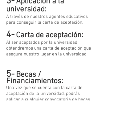
3-
Aplicación a la
universidad:
A través de nuestros agentes educativos
para conseguir la carta de aceptación.
4-
Carta de aceptación:
Al ser aceptados por la universidad
obtendremos una carta de aceptación que
asegura nuestro lugar en la universidad
5-
Becas /
Financiamientos:
Una vez que se cuenta con la carta de
aceptación de la universidad, podrás
aplicar a cualquier convocatoria de becas
y/o financiamiento, ya que la carta de
aceptación es indispensable para ello, es
por eso que se recomienda aplicar a la
universidad lo antes posible para poder
tener tiempo suficiente de participar en
las diversas convocatorias existenteses