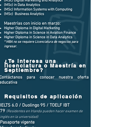
(MSc) Digital Marketing and Analytics
(MSc) in Data Analytics
(MSc) Information Systems with Computing
(MSc) Business Analytics
Maestrías con inicio en marzo:
Higher Diploma in Digital Marketing
Higher Diploma in Science in Aviation Finance
Higher Diploma in Science in Data Analytics
*
MBA no se requiere Licenciatura de negocios para
ingresar.
¿Te interesa una
licenciatura o Maestría en
Septiembre?
Contáctanos para conocer nuestra oferta
educativa
Requisitos de aplicación
IELTS 6.0 / Duolingo 95 / TOELF IBT
79
(Residentes en Irlanda pueden hacer examen de
inglés en la universidad)
Pasaporte vigente