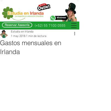
Reservar Asesoría
(+52) 55 7100 0555
Estudia en Irlanda
1 may 2018
1 min de lectura
Gastos mensuales en
Irlanda